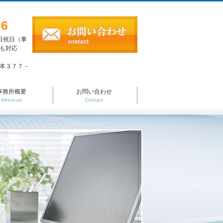
26
土日祝日（事
も対応
本３７７－
事務所概要
お問い合わせ
About-us
Contact