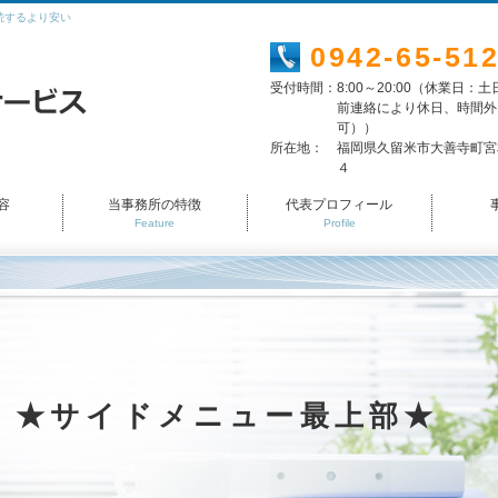
続するより安い
0942-65-51
受付時間：
8:00～20:00（休業日：
前連絡により休日、時間外
可））
所在地：
福岡県久留米市大善寺町宮
４
容
当事務所の特徴
代表プロフィール
Feature
Profile
★サイドメニュー最上部★